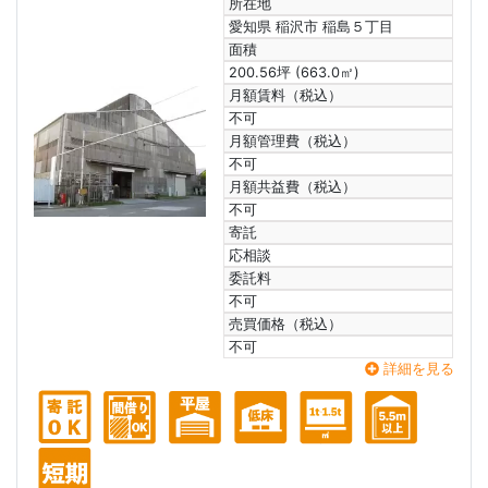
所在地
愛知県 稲沢市 稲島５丁目
面積
200.56坪 (663.0㎡)
月額賃料（税込）
不可
月額管理費（税込）
不可
月額共益費（税込）
不可
寄託
応相談
委託料
不可
売買価格（税込）
不可
詳細を見る