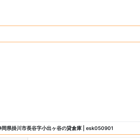
静岡県掛川市長谷字小出ヶ谷の貸倉庫
| esk050901